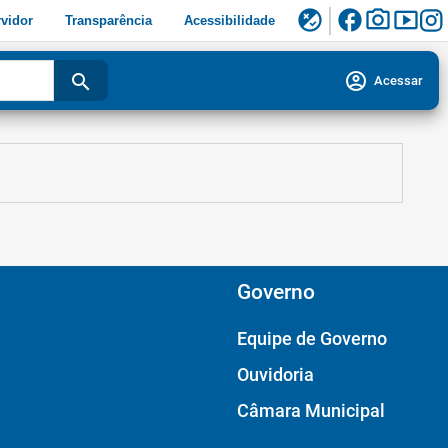
facebook
photo_camera
smart_display
flaky
vidor
Transparência
Acessibilidade
account_circle
search
Acessar
Governo
Equipe de Governo
Ouvidoria
Câmara Municipal