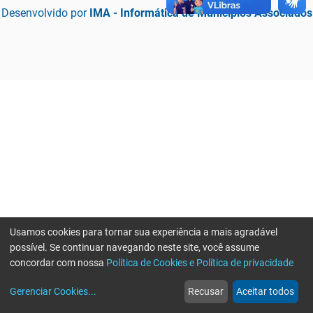
Desenvolvido por
IMA - Informática de Municípios Associados
Usamos cookies para tornar sua experiência a mais agradável
possível. Se continuar navegando neste site, você assume
concordar com nossa
Política de Cookies e Política de privacidade
home
build_circle
event
web
more_horiz
Erro ao enviar informações, por favor tente novamente
Gerenciar Cookies
...
Recusar
Aceitar todos
Início
Serviços
Eventos
Notícias
Mais