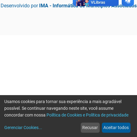
Desenvolvido por
IMA - Informática de Municípios Associados
Usamos cookies para tornar sua experiência a mais agradável
possível. Se continuar navegando neste site, você assume
concordar com nossa
Política de Cookies e Política de privacidade
home
build_circle
event
web
more_horiz
Erro ao enviar informações, por favor tente novamente
Gerenciar Cookies
...
Recusar
Aceitar todos
Início
Serviços
Eventos
Notícias
Mais