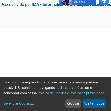
Desenvolvido por
IMA - Informática de Municípios Associados
Usamos cookies para tornar sua experiência a mais agradável
possível. Se continuar navegando neste site, você assume
concordar com nossa
Política de Cookies e Política de privacidade
home
build_circle
event
web
more_horiz
Erro ao enviar informações, por favor tente novamente
Gerenciar Cookies
...
Recusar
Aceitar todos
Início
Serviços
Eventos
Notícias
Mais