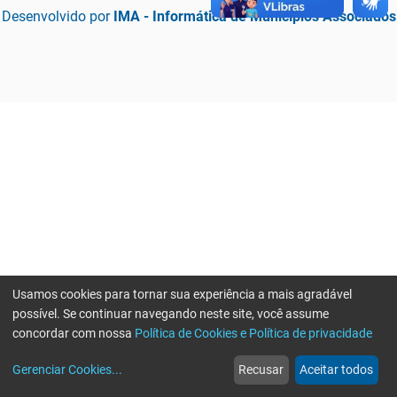
Desenvolvido por
IMA - Informática de Municípios Associados
Usamos cookies para tornar sua experiência a mais agradável
possível. Se continuar navegando neste site, você assume
concordar com nossa
Política de Cookies e Política de privacidade
home
build_circle
event
web
more_horiz
Erro ao enviar informações, por favor tente novamente
Gerenciar Cookies
...
Recusar
Aceitar todos
Início
Serviços
Eventos
Notícias
Mais