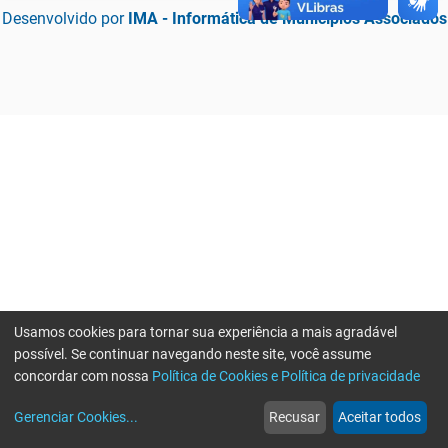
Desenvolvido por
IMA - Informática de Municípios Associados
Usamos cookies para tornar sua experiência a mais agradável
possível. Se continuar navegando neste site, você assume
concordar com nossa
Política de Cookies e Política de privacidade
home
build_circle
event
web
more_horiz
Erro ao enviar informações, por favor tente novamente
Gerenciar Cookies
...
Recusar
Aceitar todos
Início
Serviços
Eventos
Notícias
Mais