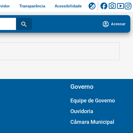
facebook
photo_camera
smart_display
flaky
vidor
Transparência
Acessibilidade
account_circle
search
Acessar
Governo
Equipe de Governo
Ouvidoria
Câmara Municipal