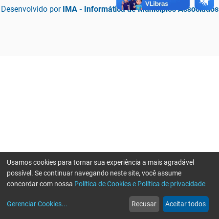
Desenvolvido por
IMA - Informática de Municípios Associados
Usamos cookies para tornar sua experiência a mais agradável
possível. Se continuar navegando neste site, você assume
concordar com nossa
Política de Cookies e Política de privacidade
home
build_circle
event
web
more_horiz
Erro ao enviar informações, por favor tente novamente
Gerenciar Cookies
...
Recusar
Aceitar todos
Início
Serviços
Eventos
Notícias
Mais