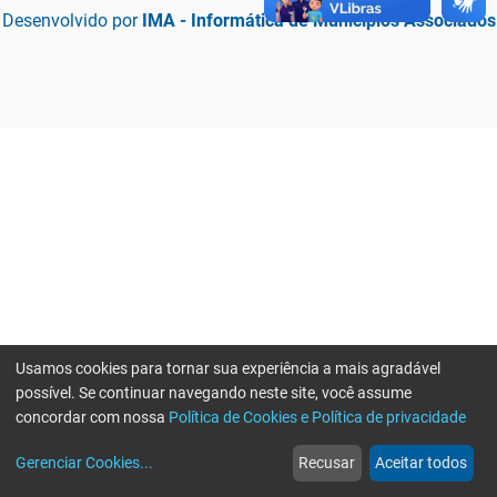
Desenvolvido por
IMA - Informática de Municípios Associados
Usamos cookies para tornar sua experiência a mais agradável
possível. Se continuar navegando neste site, você assume
concordar com nossa
Política de Cookies e Política de privacidade
home
build_circle
event
web
more_horiz
Erro ao enviar informações, por favor tente novamente
Gerenciar Cookies
...
Recusar
Aceitar todos
Início
Serviços
Eventos
Notícias
Mais