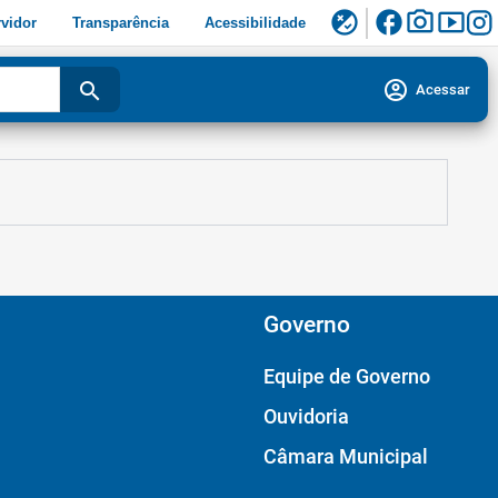
facebook
photo_camera
smart_display
flaky
vidor
Transparência
Acessibilidade
account_circle
search
Acessar
Governo
Equipe de Governo
Ouvidoria
Câmara Municipal