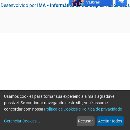
Desenvolvido por
IMA - Informática de Municípios Associados
Usamos cookies para tornar sua experiência a mais agradável
possível. Se continuar navegando neste site, você assume
concordar com nossa
Política de Cookies e Política de privacidade
home
build_circle
event
web
more_horiz
Erro ao enviar informações, por favor tente novamente
Gerenciar Cookies
...
Recusar
Aceitar todos
Início
Serviços
Eventos
Notícias
Mais