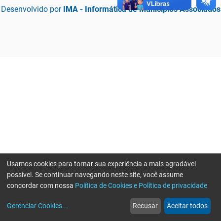
Desenvolvido por
IMA - Informática de Municípios Associados
Usamos cookies para tornar sua experiência a mais agradável
possível. Se continuar navegando neste site, você assume
concordar com nossa
Política de Cookies e Política de privacidade
home
build_circle
event
web
more_horiz
Erro ao enviar informações, por favor tente novamente
Gerenciar Cookies
...
Recusar
Aceitar todos
Início
Serviços
Eventos
Notícias
Mais