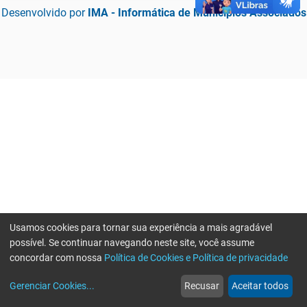
Desenvolvido por
IMA - Informática de Municípios Associados
Usamos cookies para tornar sua experiência a mais agradável
possível. Se continuar navegando neste site, você assume
concordar com nossa
Política de Cookies e Política de privacidade
home
build_circle
event
web
more_horiz
Erro ao enviar informações, por favor tente novamente
Gerenciar Cookies
...
Recusar
Aceitar todos
Início
Serviços
Eventos
Notícias
Mais