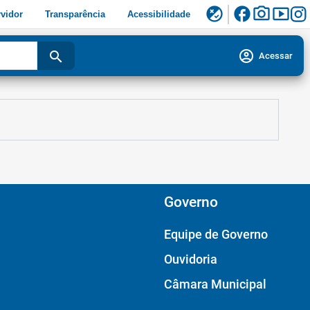
facebook
photo_camera
smart_display
flaky
vidor
Transparência
Acessibilidade
account_circle
search
Acessar
Governo
Equipe de Governo
Ouvidoria
Câmara Municipal