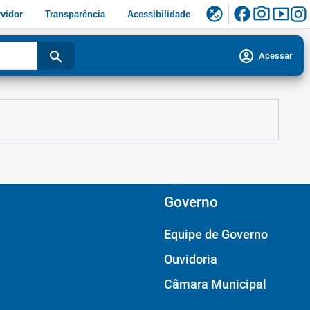
facebook
photo_camera
smart_display
flaky
vidor
Transparência
Acessibilidade
account_circle
search
Acessar
Governo
Equipe de Governo
Ouvidoria
Câmara Municipal