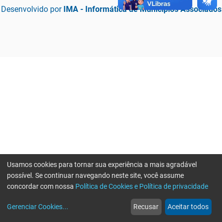
Desenvolvido por
IMA - Informática de Municípios Associados
Usamos cookies para tornar sua experiência a mais agradável
possível. Se continuar navegando neste site, você assume
concordar com nossa
Política de Cookies e Política de privacidade
home
build_circle
event
web
more_horiz
Erro ao enviar informações, por favor tente novamente
Gerenciar Cookies
...
Recusar
Aceitar todos
Início
Serviços
Eventos
Notícias
Mais