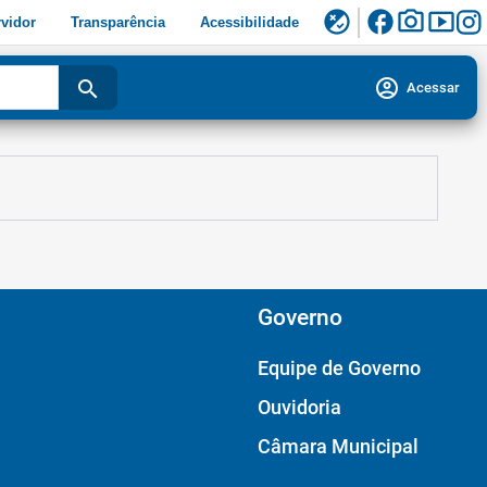
facebook
photo_camera
smart_display
flaky
vidor
Transparência
Acessibilidade
account_circle
search
Acessar
Governo
Equipe de Governo
Ouvidoria
Câmara Municipal