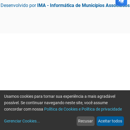
Desenvolvido por
IMA - Informática de Municípios Associados
Usamos cookies para tornar sua experiência a mais agradável
possível. Se continuar navegando neste site, você assume
concordar com nossa
Política de Cookies e Política de privacidade
home
build_circle
event
web
more_horiz
Gerenciar Cookies
...
Recusar
Aceitar todos
Início
Serviços
Eventos
Notícias
Mais