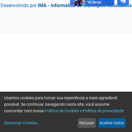
Desenvolvido por
IMA - Informática de Municípios Associados
Usamos cookies para tornar sua experiência a mais agradável
possível. Se continuar navegando neste site, você assume
concordar com nossa
Política de Cookies e Política de privacidade
home
build_circle
event
web
more_horiz
Erro ao enviar informações, por favor tente novamente
Gerenciar Cookies
...
Recusar
Aceitar todos
Início
Serviços
Eventos
Notícias
Mais