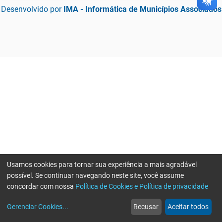
Desenvolvido por
IMA - Informática de Municípios Associados
Usamos cookies para tornar sua experiência a mais agradável
possível. Se continuar navegando neste site, você assume
concordar com nossa
Política de Cookies e Política de privacidade
home
build_circle
event
web
more_horiz
Gerenciar Cookies
...
Recusar
Aceitar todos
Início
Serviços
Eventos
Notícias
Mais