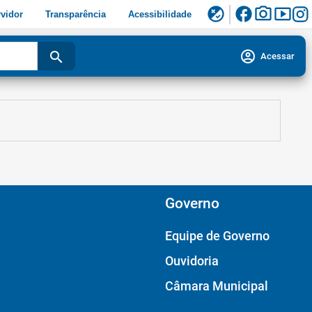
facebook
photo_camera
smart_display
flaky
vidor
Transparência
Acessibilidade
account_circle
search
Acessar
Governo
Equipe de Governo
Ouvidoria
Câmara Municipal