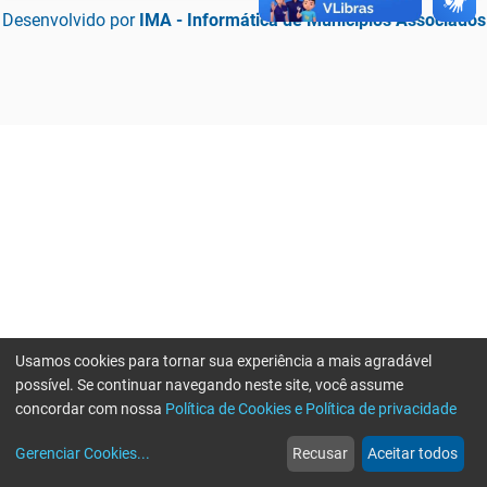
Desenvolvido por
IMA - Informática de Municípios Associados
Usamos cookies para tornar sua experiência a mais agradável
possível. Se continuar navegando neste site, você assume
concordar com nossa
Política de Cookies e Política de privacidade
home
build_circle
event
web
more_horiz
Erro ao enviar informações, por favor tente novamente
Gerenciar Cookies
...
Recusar
Aceitar todos
Início
Serviços
Eventos
Notícias
Mais