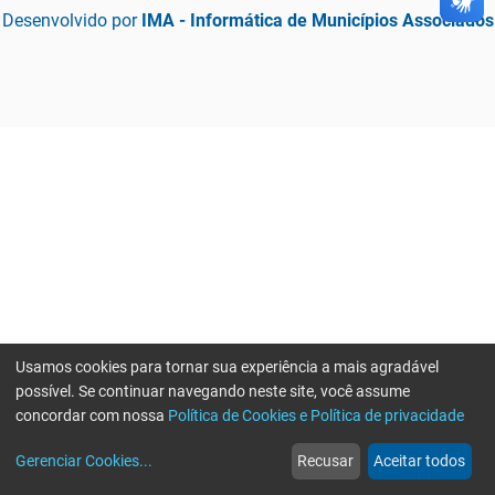
Desenvolvido por
IMA - Informática de Municípios Associados
Usamos cookies para tornar sua experiência a mais agradável
possível. Se continuar navegando neste site, você assume
concordar com nossa
Política de Cookies e Política de privacidade
home
build_circle
event
web
more_horiz
Erro ao enviar informações, por favor tente novamente
Gerenciar Cookies
...
Recusar
Aceitar todos
Início
Serviços
Eventos
Notícias
Mais