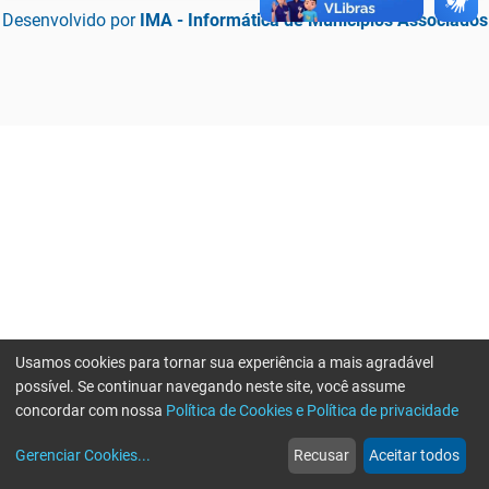
Desenvolvido por
IMA - Informática de Municípios Associados
Usamos cookies para tornar sua experiência a mais agradável
possível. Se continuar navegando neste site, você assume
concordar com nossa
Política de Cookies e Política de privacidade
home
build_circle
event
web
more_horiz
Erro ao enviar informações, por favor tente novamente
Gerenciar Cookies
...
Recusar
Aceitar todos
Início
Serviços
Eventos
Notícias
Mais