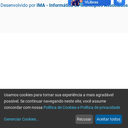
Desenvolvido por
IMA - Informática de Municípios Associados
Usamos cookies para tornar sua experiência a mais agradável
possível. Se continuar navegando neste site, você assume
concordar com nossa
Política de Cookies e Política de privacidade
home
build_circle
event
web
more_horiz
Erro ao enviar informações, por favor tente novamente
Gerenciar Cookies
...
Recusar
Aceitar todos
Início
Serviços
Eventos
Notícias
Mais