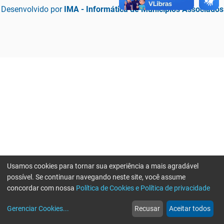
Desenvolvido por
IMA - Informática de Municípios Associados
Usamos cookies para tornar sua experiência a mais agradável
possível. Se continuar navegando neste site, você assume
concordar com nossa
Política de Cookies e Política de privacidade
home
build_circle
event
web
more_horiz
Erro ao enviar informações, por favor tente novamente
Gerenciar Cookies
...
Recusar
Aceitar todos
Início
Serviços
Eventos
Notícias
Mais