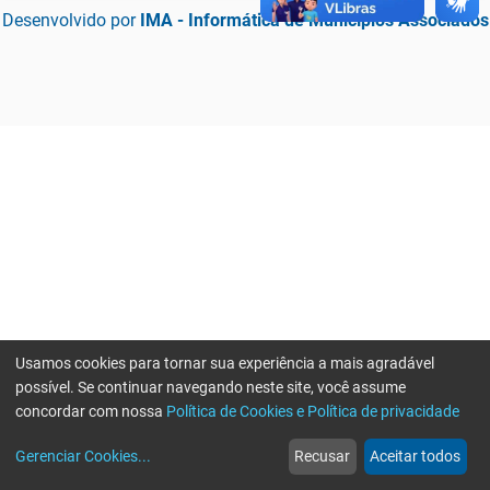
Desenvolvido por
IMA - Informática de Municípios Associados
Usamos cookies para tornar sua experiência a mais agradável
possível. Se continuar navegando neste site, você assume
concordar com nossa
Política de Cookies e Política de privacidade
home
build_circle
event
web
more_horiz
Erro ao enviar informações, por favor tente novamente
Gerenciar Cookies
...
Recusar
Aceitar todos
Início
Serviços
Eventos
Notícias
Mais