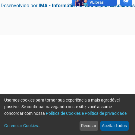
Desenvolvido por
IMA - Informática de Municípios Associados
Usamos cookies para tornar sua experiência a mais agradável
possível. Se continuar navegando neste site, você assume
concordar com nossa
Política de Cookies e Política de privacidade
home
build_circle
event
web
more_horiz
Erro ao enviar informações, por favor tente novamente
Gerenciar Cookies
...
Recusar
Aceitar todos
Início
Serviços
Eventos
Notícias
Mais