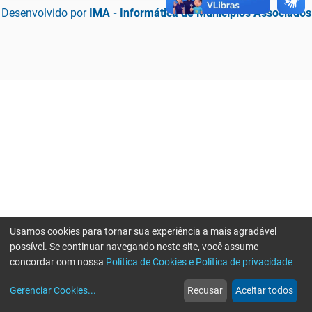
Desenvolvido por
IMA - Informática de Municípios Associados
Usamos cookies para tornar sua experiência a mais agradável
possível. Se continuar navegando neste site, você assume
concordar com nossa
Política de Cookies e Política de privacidade
home
build_circle
event
web
more_horiz
Erro ao enviar informações, por favor tente novamente
Gerenciar Cookies
...
Recusar
Aceitar todos
Início
Serviços
Eventos
Notícias
Mais