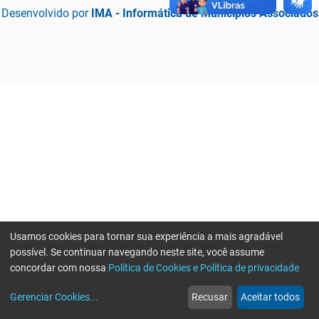
Desenvolvido por
IMA - Informática de Municípios Associados
Usamos cookies para tornar sua experiência a mais agradável
possível. Se continuar navegando neste site, você assume
concordar com nossa
Política de Cookies e Política de privacidade
home
build_circle
event
web
more_horiz
Erro ao enviar informações, por favor tente novamente
Gerenciar Cookies
...
Recusar
Aceitar todos
Início
Serviços
Eventos
Notícias
Mais