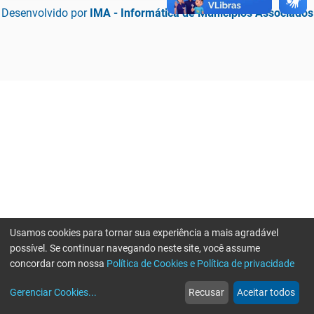
Desenvolvido por
IMA - Informática de Municípios Associados
Usamos cookies para tornar sua experiência a mais agradável
possível. Se continuar navegando neste site, você assume
concordar com nossa
Política de Cookies e Política de privacidade
home
build_circle
event
web
more_horiz
Erro ao enviar informações, por favor tente novamente
Gerenciar Cookies
...
Recusar
Aceitar todos
Início
Serviços
Eventos
Notícias
Mais