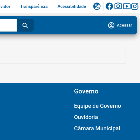
facebook
photo_camera
smart_display
flaky
vidor
Transparência
Acessibilidade
account_circle
search
Acessar
Governo
Equipe de Governo
Ouvidoria
Câmara Municipal