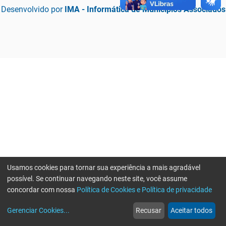
Desenvolvido por
IMA - Informática de Municípios Associados
Usamos cookies para tornar sua experiência a mais agradável
possível. Se continuar navegando neste site, você assume
concordar com nossa
Política de Cookies e Política de privacidade
home
build_circle
event
web
more_horiz
Erro ao enviar informações, por favor tente novamente
Gerenciar Cookies
...
Recusar
Aceitar todos
Início
Serviços
Eventos
Notícias
Mais