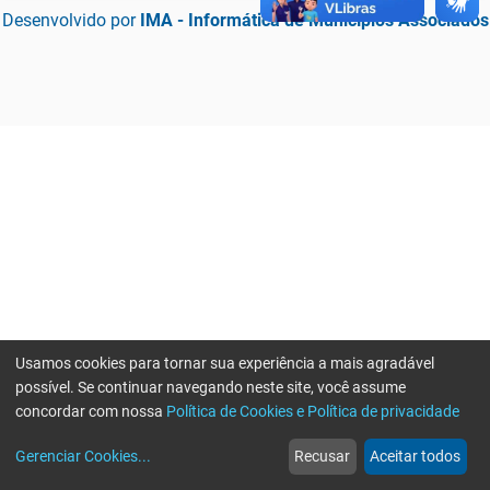
Desenvolvido por
IMA - Informática de Municípios Associados
Usamos cookies para tornar sua experiência a mais agradável
possível. Se continuar navegando neste site, você assume
concordar com nossa
Política de Cookies e Política de privacidade
home
build_circle
event
web
more_horiz
Erro ao enviar informações, por favor tente novamente
Gerenciar Cookies
...
Recusar
Aceitar todos
Início
Serviços
Eventos
Notícias
Mais