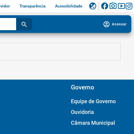
facebook
photo_camera
smart_display
flaky
vidor
Transparência
Acessibilidade
account_circle
search
Acessar
Governo
Equipe de Governo
Ouvidoria
Câmara Municipal