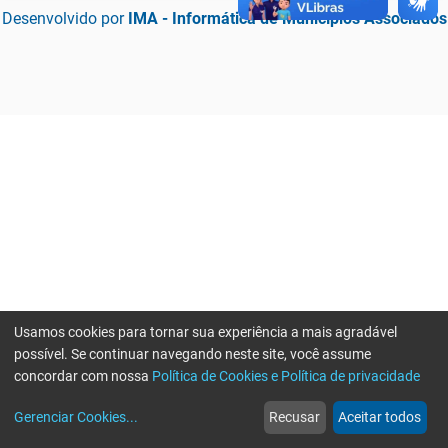
Desenvolvido por
IMA - Informática de Municípios Associados
Usamos cookies para tornar sua experiência a mais agradável
possível. Se continuar navegando neste site, você assume
concordar com nossa
Política de Cookies e Política de privacidade
home
build_circle
event
web
more_horiz
Erro ao enviar informações, por favor tente novamente
Gerenciar Cookies
...
Recusar
Aceitar todos
Início
Serviços
Eventos
Notícias
Mais