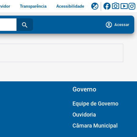
facebook
photo_camera
smart_display
flaky
vidor
Transparência
Acessibilidade
account_circle
search
Acessar
Governo
Equipe de Governo
Ouvidoria
Câmara Municipal