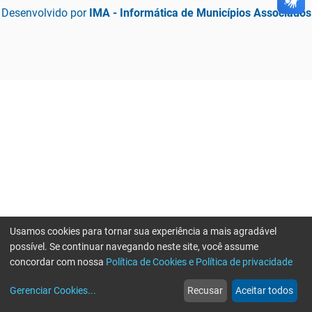
Desenvolvido por
IMA - Informática de Municípios Associados
Usamos cookies para tornar sua experiência a mais agradável
possível. Se continuar navegando neste site, você assume
concordar com nossa
Política de Cookies e Política de privacidade
home
build_circle
event
web
more_horiz
Gerenciar Cookies
...
Recusar
Aceitar todos
Início
Serviços
Eventos
Notícias
Mais