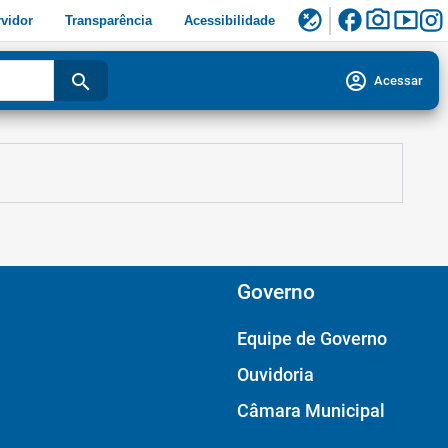
facebook
photo_camera
smart_display
flaky
vidor
Transparência
Acessibilidade
account_circle
search
Acessar
Governo
Equipe de Governo
Ouvidoria
Câmara Municipal