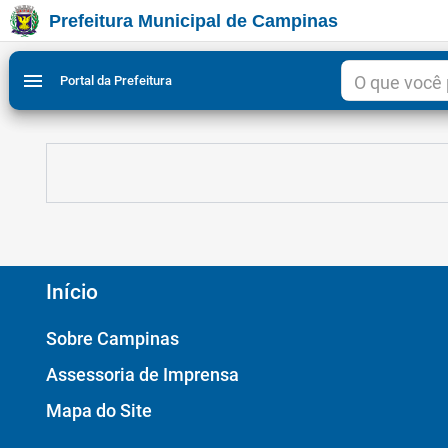
Prefeitura Municipal de Campinas
Ir para conteudo
Ir para menu do site da Prefeitura de Campinas
Ligar/Desligar contraste visual de tela para acessibili
1
2
menu
Portal da Prefeitura
Início
Sobre Campinas
Assessoria de Imprensa
Mapa do Site