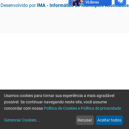
Desenvolvido por
IMA - Informática de Municípios Associados
Usamos cookies para tornar sua experiência a mais agradável
possível. Se continuar navegando neste site, você assume
concordar com nossa
Política de Cookies e Política de privacidade
home
build_circle
event
web
more_horiz
Erro ao enviar informações, por favor tente novamente
Gerenciar Cookies
...
Recusar
Aceitar todos
Início
Serviços
Eventos
Notícias
Mais