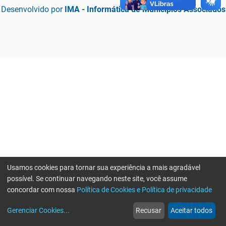
Desenvolvido por
IMA - Informática de Municípios Associados
Usamos cookies para tornar sua experiência a mais agradável
possível. Se continuar navegando neste site, você assume
concordar com nossa
Política de Cookies e Política de privacidade
home
build_circle
event
web
more_horiz
Erro ao enviar informações, por favor tente novamente
Gerenciar Cookies
...
Recusar
Aceitar todos
Início
Serviços
Eventos
Notícias
Mais