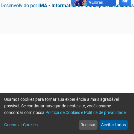
Desenvolvido por
IMA - Informática de Municípios Associados
Usamos cookies para tornar sua experiência a mais agradável
possível. Se continuar navegando neste site, você assume
concordar com nossa
Política de Cookies e Política de privacidade
home
build_circle
event
web
more_horiz
Erro ao enviar informações, por favor tente novamente
Gerenciar Cookies
...
Recusar
Aceitar todos
Início
Serviços
Eventos
Notícias
Mais