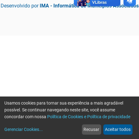
Desenvolvido por
IMA - Informática de Municípios Associados
Usamos cookies para tornar sua experiência a mais agradável
possível. Se continuar navegando neste site, você assume
concordar com nossa
Política de Cookies e Política de privacidade
home
build_circle
event
web
more_horiz
Erro ao enviar informações, por favor tente novamente
Gerenciar Cookies
...
Recusar
Aceitar todos
Início
Serviços
Eventos
Notícias
Mais