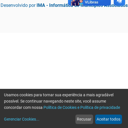
Desenvolvido por
IMA - Informática de Municípios Associados
Usamos cookies para tornar sua experiência a mais agradável
possível. Se continuar navegando neste site, você assume
concordar com nossa
Política de Cookies e Política de privacidade
home
build_circle
event
web
more_horiz
Erro ao enviar informações, por favor tente novamente
Gerenciar Cookies
...
Recusar
Aceitar todos
Início
Serviços
Eventos
Notícias
Mais