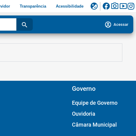
facebook
photo_camera
smart_display
flaky
vidor
Transparência
Acessibilidade
account_circle
search
Acessar
Governo
Equipe de Governo
Ouvidoria
Câmara Municipal