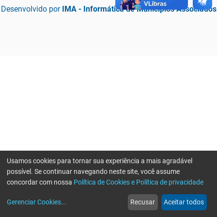
Desenvolvido por
IMA - Informática de Municípios Associados
Usamos cookies para tornar sua experiência a mais agradável
possível. Se continuar navegando neste site, você assume
concordar com nossa
Política de Cookies e Política de privacidade
home
build_circle
event
web
more_horiz
Erro ao enviar informações, por favor tente novamente
Gerenciar Cookies
...
Recusar
Aceitar todos
Início
Serviços
Eventos
Notícias
Mais