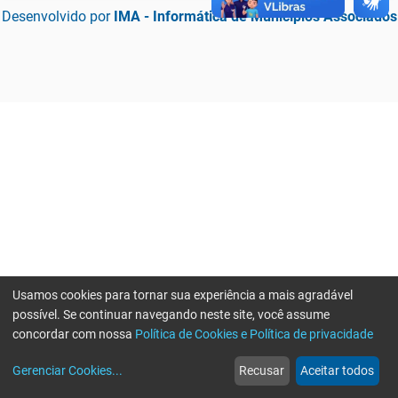
Desenvolvido por
IMA - Informática de Municípios Associados
Usamos cookies para tornar sua experiência a mais agradável
possível. Se continuar navegando neste site, você assume
concordar com nossa
Política de Cookies e Política de privacidade
home
build_circle
event
web
more_horiz
Erro ao enviar informações, por favor tente novamente
Gerenciar Cookies
...
Recusar
Aceitar todos
Início
Serviços
Eventos
Notícias
Mais