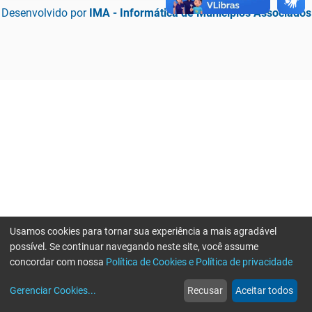
Desenvolvido por
IMA - Informática de Municípios Associados
Usamos cookies para tornar sua experiência a mais agradável
possível. Se continuar navegando neste site, você assume
concordar com nossa
Política de Cookies e Política de privacidade
home
build_circle
event
web
more_horiz
Erro ao enviar informações, por favor tente novamente
Gerenciar Cookies
...
Recusar
Aceitar todos
Início
Serviços
Eventos
Notícias
Mais