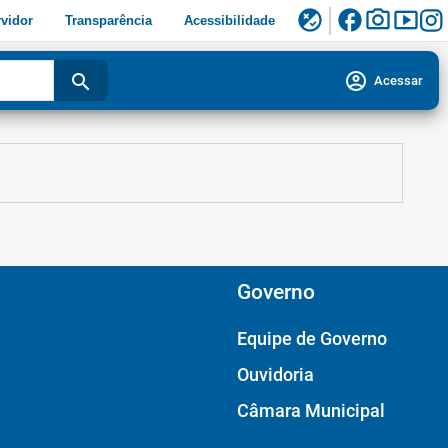
facebook
photo_camera
smart_display
flaky
vidor
Transparência
Acessibilidade
account_circle
search
Acessar
Governo
Equipe de Governo
Ouvidoria
Câmara Municipal