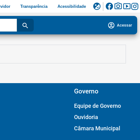
facebook
photo_camera
smart_display
flaky
vidor
Transparência
Acessibilidade
account_circle
search
Acessar
Governo
Equipe de Governo
Ouvidoria
Câmara Municipal